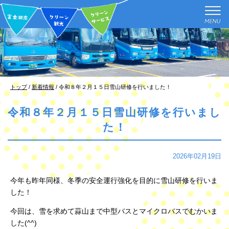
このページの本文へ
現
トップ
/
新着情報
/
令和８年２月１５日雪山研修を行いました！
在
の
令和８年２月１５日雪山研修を行いまし
位
た！
置：
2026年02月19日
今年も昨年同様、冬季の安全運行強化を目的に雪山研修を行いま
した！
今回は、雪を求めて蒜山まで中型バスとマイクロバスでむかいま
した(^^)