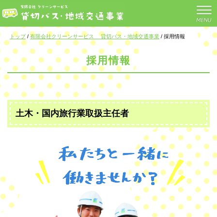
このページの本文へ
現
トップ
/
有限会社クリーンサービス 貸切バス・地域交通事業
/
採用情報
在
の
採用情報
位
置：
土木・国内旅行業取扱主任者