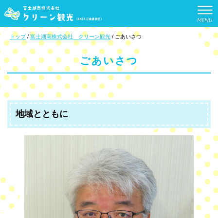
このページの本文へ
現
トップ
/
富士湖南株式会社 クリーン観光
/
ごあいさつ
在
の
ごあいさつ
位
置：
地域とともに