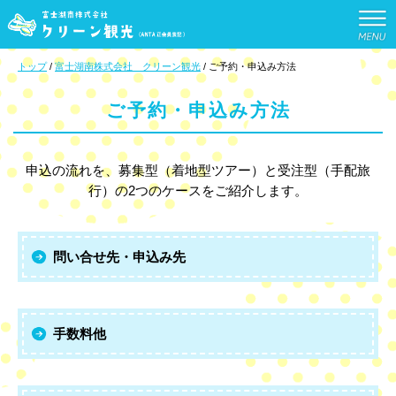
このページの本文へ
現
トップ
/
富士湖南株式会社 クリーン観光
/
ご予約・申込み方法
在
の
ご予約・申込み方法
位
置：
申込の流れを、募集型（着地型ツアー）と受注型（手配旅
行）の2つのケースをご紹介します。
問い合せ先・申込み先
手数料他