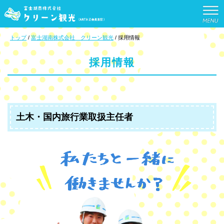
このページの本文へ
現
トップ
/
富士湖南株式会社 クリーン観光
/
採用情報
在
の
採用情報
位
置：
土木・国内旅行業取扱主任者